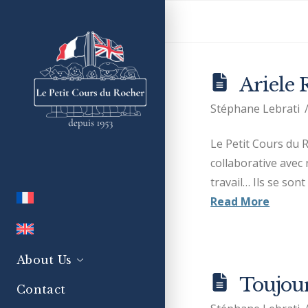
Ariele 
Stéphane Lebrati
Le Petit Cours du R
collaborative avec 
travail… Ils se so
Read More
About Us
Toujour
Contact