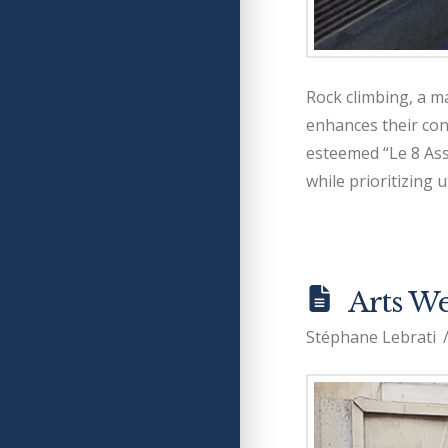
Rock climbing, a ma
enhances their con
esteemed “Le 8 Assu
while prioritizing 
Arts W
Stéphane Lebrati