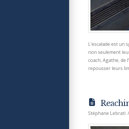
L’escalade est un s
non seulement leur
coach, Agathe, de l
repousser leurs li
Reachi
Stéphane Lebrati