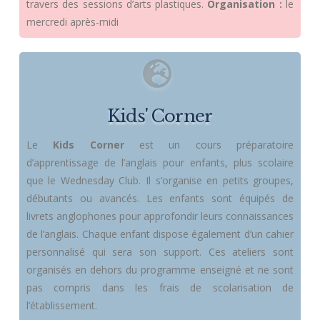
travers des sessions d’arts plastiques.
Organisation :
le
mercredi après-midi
Kids' Corner
Le
Kids Corner
est un cours préparatoire
d’apprentissage de l’anglais pour enfants, plus scolaire
que le Wednesday Club. Il s’organise en petits groupes,
débutants ou avancés. Les enfants sont équipés de
livrets anglophones pour approfondir leurs connaissances
de l’anglais. Chaque enfant dispose également d’un cahier
personnalisé qui sera son support. Ces ateliers sont
organisés en dehors du programme enseigné et ne sont
pas compris dans les frais de scolarisation de
l’établissement.